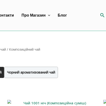
П
онтакти
Про Магазин
Блог
 чай
/ Композиційний чай
й
Чорний ароматизований чай