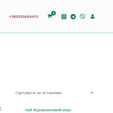
ошук
+380939684410