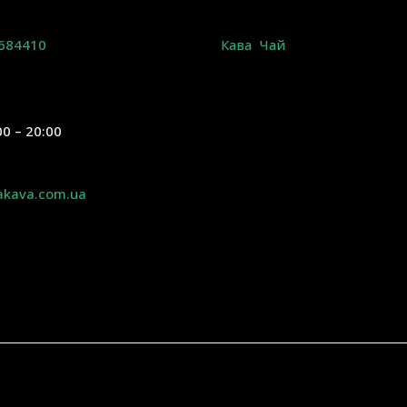
684410
Кава
Чай
00 – 20:00
akava.com.ua