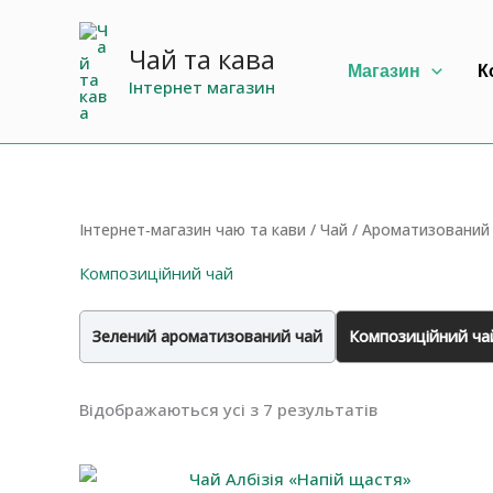
Перейти
до
Чай та кава
Магазин
К
вмісту
Інтернет магазин
Інтернет‐магазин чаю та кави
/
Чай
/
Ароматизований
Композиційний чай
Зелений ароматизований чай
Композиційний ча
Сортовано
Відображаються усі з 7 результатів
за
останнім