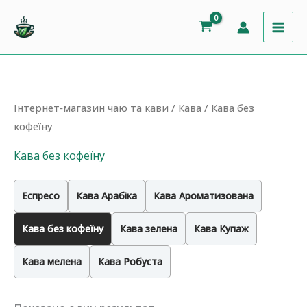
Перейти
до
вмісту
Інтернет‐магазин чаю та кави
/
Кава
/ Кава без
кофеїну
Кава без кофеїну
Еспресо
Кава Арабіка
Кава Ароматизована
Кава без кофеїну
Кава зелена
Кава Купаж
Кава мелена
Кава Робуста