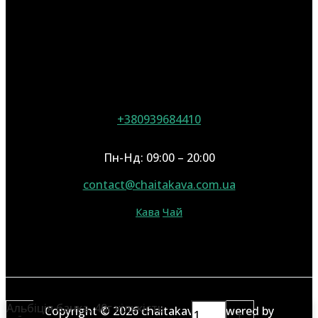
+380939684410
Пн-Нд: 09:00 – 20:00
contact@chaitakava.com.ua
Кава
Чай
Альбіція банка, 40г кількість
Copyright © 2026 chaitakava | Powered by
-
+