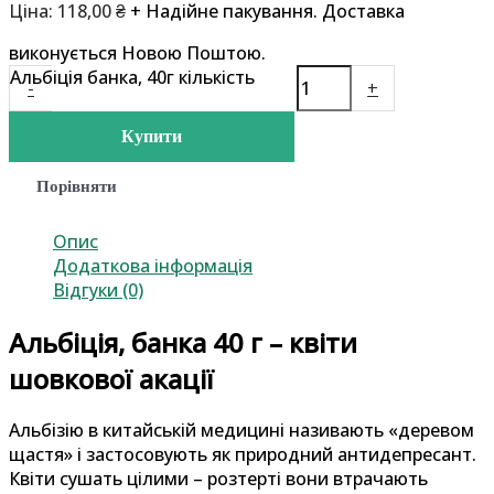
Ціна:
118,00
₴
+ Надійне пакування. Доставка
виконується Новою Поштою.
Альбіція банка, 40г кількість
-
+
Купити
Порівняти
Опис
Додаткова інформація
Відгуки (0)
Альбіція, банка 40 г – квіти
шовкової акації
Альбізію в китайській медицині називають «деревом
щастя» і застосовують як природний антидепресант.
Квіти сушать цілими – розтерті вони втрачають