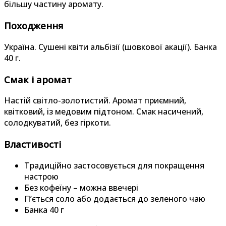
більшу частину аромату.
Походження
Україна. Сушені квіти альбізії (шовкової акації). Банка
40 г.
Смак і аромат
Настій світло-золотистий. Аромат приємний,
квітковий, із медовим підтоном. Смак насичений,
солодкуватий, без гіркоти.
Властивості
Традиційно застосовується для покращення
настрою
Без кофеїну – можна ввечері
П’ється соло або додається до зеленого чаю
Банка 40 г