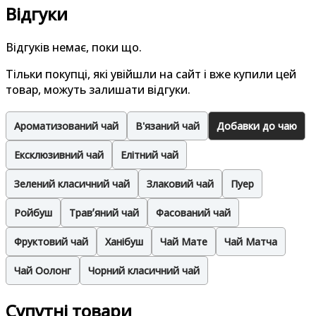
Відгуки
Відгуків немає, поки що.
Тільки покупці, які увійшли на сайт і вже купили цей
товар, можуть залишати відгуки.
Ароматизований чай
В'язаний чай
Добавки до чаю
Ексклюзивний чай
Елітний чай
Зелений класичний чай
Злаковий чай
Пуер
Ройбуш
Травʼяний чай
Фасований чай
Фруктовий чай
Ханібуш
Чай Мате
Чай Матча
Чай Оолонг
Чорний класичний чай
Супутні товари