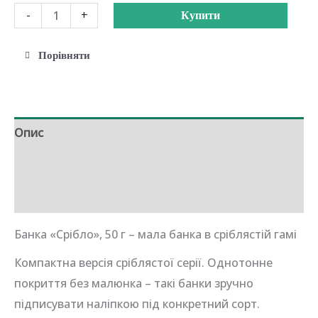
Банка
-
+
Купити
«Срібло»
50
Порівняти
г
кількість
Опис
Додаткова інформація
Відгуки (0)
Банка «Срібло», 50 г – мала банка в сріблястій гамі
Компактна версія сріблястої серії. Однотонне
покриття без малюнка – такі банки зручно
підписувати наліпкою під конкретний сорт.