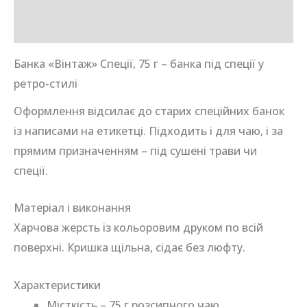
Відгуки (0)
Банка «Вінтаж» Спеції, 75 г – банка під спеції у
ретро-стилі
Оформлення відсилає до старих спеційних банок
із написами на етикетці. Підходить і для чаю, і за
прямим призначенням – під сушені трави чи
спеції.
Матеріал і виконання
Харчова жерсть із кольоровим друком по всій
поверхні. Кришка щільна, сідає без люфту.
Характеристики
Місткість – 75 г розсипного чаю