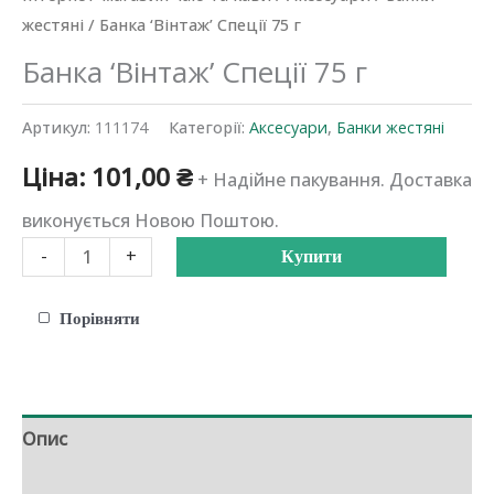
жестяні
/ Банка ‘Вінтаж’ Спеції 75 г
Банка ‘Вінтаж’ Спеції 75 г
Артикул:
111174
Категорії:
Аксесуари
,
Банки жестяні
Ціна:
101,00
₴
+ Надійне пакування. Доставка
виконується Новою Поштою.
Банка
-
+
Купити
'Вінтаж'
Спеції
Порівняти
75
г
кількість
Опис
Додаткова інформація