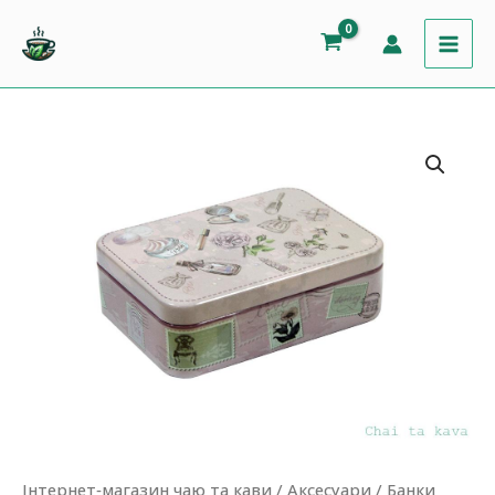
Перейти
Спеції
до
75
вмісту
г
кількість
Інтернет‐магазин чаю та кави
/
Аксесуари
/
Банки