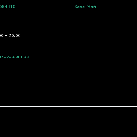
684410
Кава
Чай
00 – 20:00
akava.com.ua