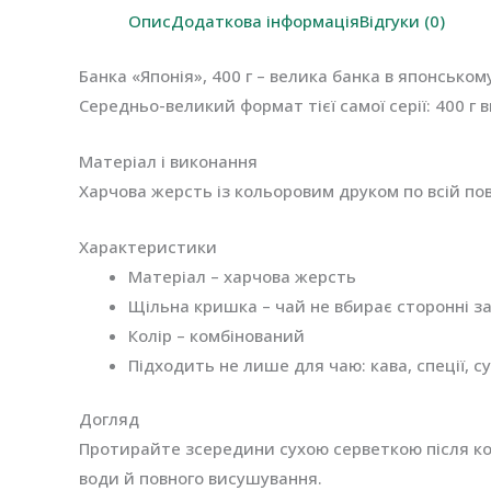
Опис
Додаткова інформація
Відгуки (0)
Банка «Японія», 400 г – велика банка в японсько
Середньо-великий формат тієї самої серії: 400 г
Матеріал і виконання
Харчова жерсть із кольоровим друком по всій пов
Характеристики
Матеріал – харчова жерсть
Щільна кришка – чай не вбирає сторонні з
Колір – комбінований
Підходить не лише для чаю: кава, спеції, с
Догляд
Протирайте зсередини сухою серветкою після ко
води й повного висушування.