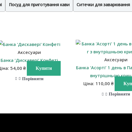
і
Посуд для приготування кави
Ситечки для заварювання
Аксесуари
Аксесуари
Банка ‘Дискавері’ Конфеті
Банка ‘Асорті’ 1 день в П
Ціна:
54,00
₴
Купити
внутрішньою кри
Порівняти
Ціна:
110,00
₴
Куп
Порівняти