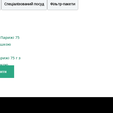
Спеціалізований посуд
Фільтр-пакети
арижі 75 г з
шкою
ити