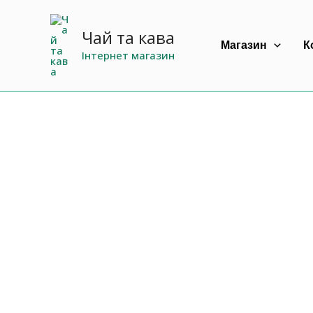
Перейти
до
Чай та кава
Магазин
К
вмісту
Інтернет магазин