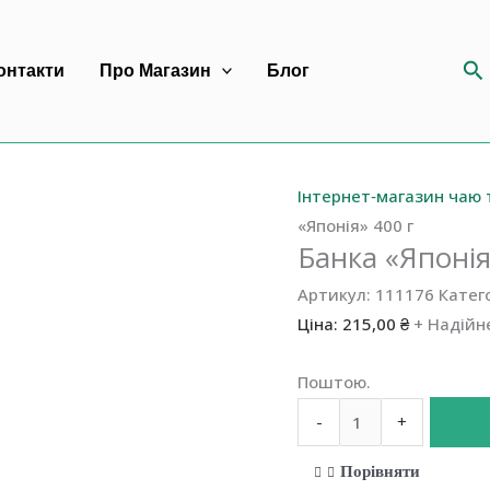
П
онтакти
Про Магазин
Блог
Інтернет‐магазин чаю 
«Японія» 400 г
Банка «Японія
Артикул:
111176
Катего
Ціна:
215,00
₴
+ Надійн
Поштою.
Банка
-
+
«Японія»
400
Порівняти