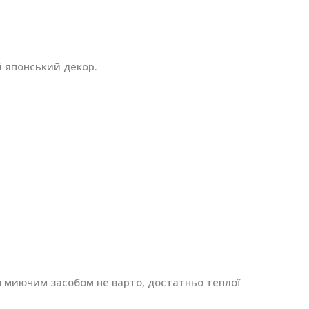
й японський декор.
з миючим засобом не варто, достатньо теплої