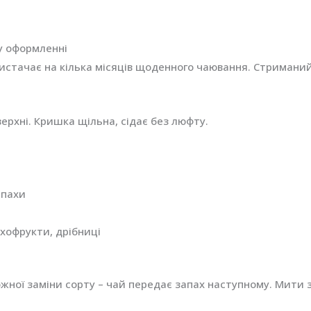
г
кількість
му оформленні
 вистачає на кілька місяців щоденного чаювання. Стримани
ерхні. Кришка щільна, сідає без люфту.
апахи
ухофрукти, дрібниці
жної заміни сорту – чай передає запах наступному. Мити 