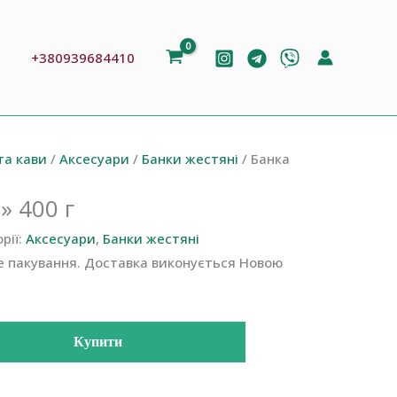
ошук
+380939684410
та кави
/
Аксесуари
/
Банки жестяні
/ Банка
» 400 г
рії:
Аксесуари
,
Банки жестяні
е пакування. Доставка виконується Новою
Купити