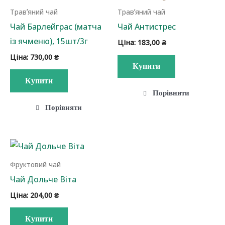
Травʼяний чай
Травʼяний чай
Чай Барлейграс (матча
Чай Антистрес
із ячменю), 15шт/3г
Ціна:
183,00
₴
Ціна:
730,00
₴
Купити
Купити
Порівняти
Порівняти
Фруктовий чай
Чай Дольче Віта
Ціна:
204,00
₴
Купити