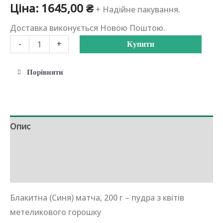
Ціна:
1645,00
₴
+ Надійне пакування.
Доставка виконується Новою Поштою.
Чай
-
+
Купити
Блакитна
(Синя)
Порівняти
матча,
уп.
200г
Опис
кількість
Додаткова інформація
Відгуки (0)
Блакитна (Синя) матча, 200 г – пудра з квітів
метеликового горошку