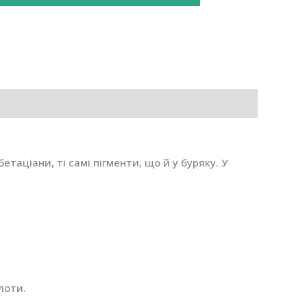
таціани, ті самі пігменти, що й у буряку. У
лоти.