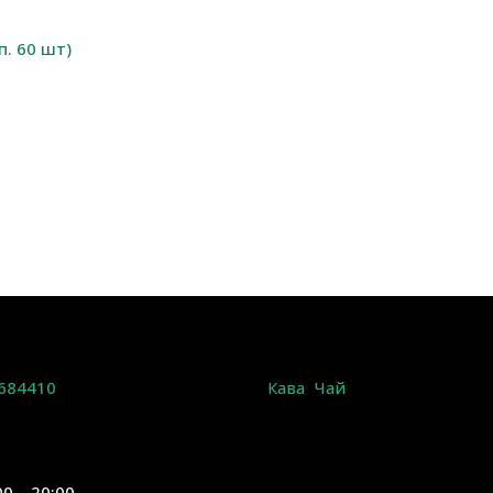
п. 60 шт)
684410
Кава
Чай
00 – 20:00