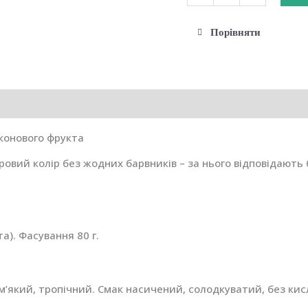
Ма-
тя
Порівняти
пурпурова
"Пітайя"
(Драгон-
фрут)
80
аконового фрукта
г
кількість
овий колір без жодних барвників – за нього відповідають бе
а). Фасування 80 г.
’який, тропічний. Смак насичений, солодкуватий, без кис