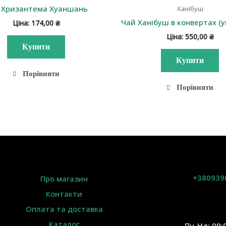
 Хризантема Хуаншань
Ханібуш
Чай Ханібуш в конвертах (у
Ціна:
174,00
₴
Ціна:
550,00
₴
Купити
Купити
Порівняти
Порівняти
+380939
Про магазин
Контакти
Оплата та доставка
Каталог
Пн-Нд: 09: