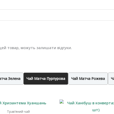
и цей товар, можуть залишати відгуки.
атча Зелена
Чай Матча Пурпурова
Чай Матча Рожева
Ч
Травʼяний чай