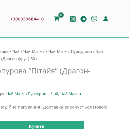
тя
пурпурова
ошук
"Пітайя"
+380939684410
(Драгон-
фрут)
80
г
 кави
/
Чай
/
Чай Матча
/
Чай Матча Пурпурова
/ Чай
кількість
 (Драгон-фрут) 80 г
пурова “Пітайя” (Драгон-
рії:
Чай Матча Пурпурова
,
Чай
,
Чай Матча
Надійне пакування. Доставка виконується Новою
Купити