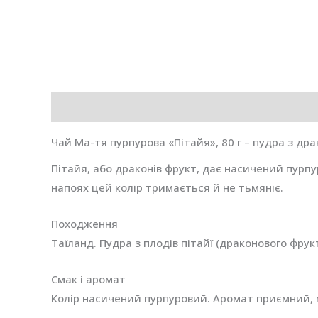
Опис
Додаткова інформація
Відгуки (0)
Чай Ма-тя пурпурова «Пітайя», 80 г – пудра з др
Пітайя, або драконів фрукт, дає насичений пурпур
напоях цей колір тримається й не тьмяніє.
Походження
Таїланд. Пудра з плодів пітайї (драконового фрукт
Смак і аромат
Колір насичений пурпуровий. Аромат приємний, м