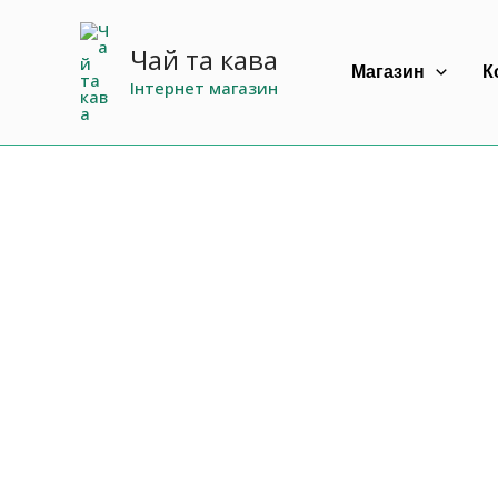
Перейти
до
Чай та кава
Магазин
К
вмісту
Інтернет магазин