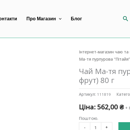
П
онтакти
Про Магазин
Блог
Інтернет‐магазин чаю та
Ма-тя пурпурова “Пітайя”
Чай Ма-тя пур
фрут) 80 г
Артикул:
111819
Катего
Ціна:
562,00
₴
+ 
Поштою.
Чай
-
+