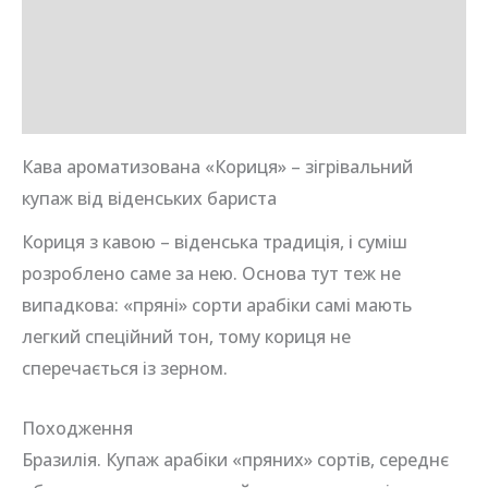
Опис
Додаткова інформація
Відгуки (0)
Кава ароматизована «Кориця» – зігрівальний
купаж від віденських бариста
Кориця з кавою – віденська традиція, і суміш
розроблено саме за нею. Основа тут теж не
випадкова: «пряні» сорти арабіки самі мають
легкий спеційний тон, тому кориця не
сперечається із зерном.
Походження
Бразилія. Купаж арабіки «пряних» сортів, середнє