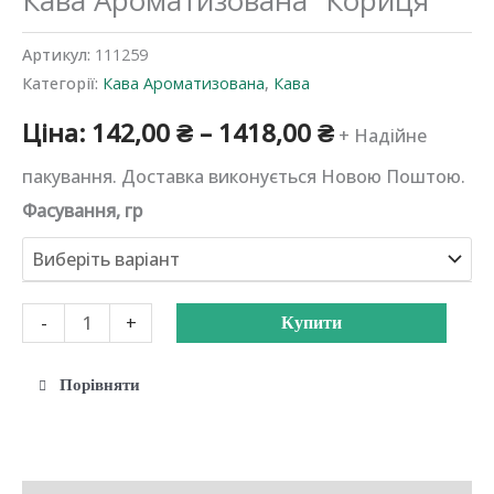
Артикул:
111259
Категорії:
Кава Ароматизована
,
Кава
Діапазон
Ціна:
142,00
₴
–
1418,00
₴
+ Надійне
цін:
пакування. Доставка виконується Новою Поштою.
Фасування, гр
від
142,00 ₴
до
Кава
-
+
Купити
Ароматизована
1418,00 ₴
"Кориця"
Порівняти
кількість