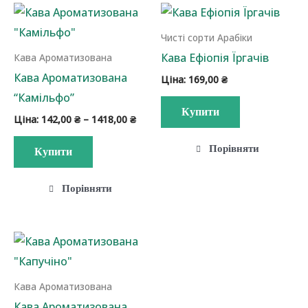
Чисті сорти Арабіки
Кава Ефіопія Їргачів
Кава Ароматизована
Кава Ароматизована
Ціна:
169,00
₴
“Камільфо”
Купити
Діапазон
Ціна:
142,00
₴
–
1418,00
₴
цін:
Цей
від
Порівняти
Купити
142,00 ₴
товар
до
має
1418,00 ₴
Порівняти
кілька
варіантів.
Параметри
можна
вибрати
Кава Ароматизована
на
Кава Ароматизована