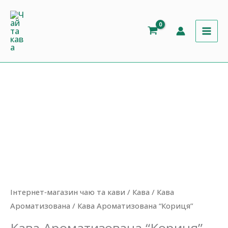
Перейти
до
вмісту
Інтернет‐магазин чаю та кави
/
Кава
/
Кава
Ароматизована
/ Кава Ароматизована “Кориця”
Кава Ароматизована “Кориця”